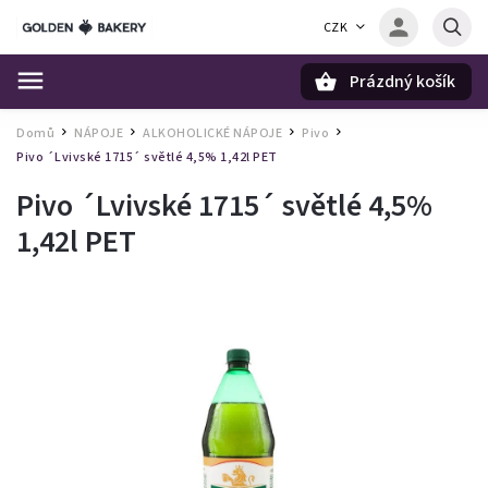
CZK
Prázdný košík
Hledat
Domů
NÁPOJE
ALKOHOLICKÉ NÁPOJE
Pivo
/
/
/
/
Pivo ´Lvivské 1715´ světlé 4,5% 1,42l PET
Pivo ´Lvivské 1715´ světlé 4,5%
1,42l PET