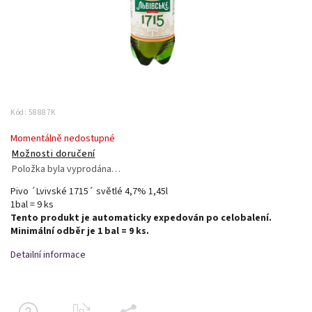
Kód:
58887K
Momentálně nedostupné
Možnosti doručení
Položka byla vyprodána…
Pivo ´Lvivské 1715´ světlé 4,7% 1,45l
1bal = 9 ks
Tento produkt je automaticky expedován po celobalení.
Minimální odběr je 1 bal = 9 ks.
Detailní informace