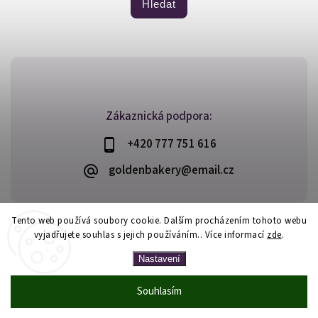
Hledat
Zákaznická podpora:
+420 777 751 616
goldenbakery@email.cz
Tento web používá soubory cookie. Dalším procházením tohoto webu
vyjadřujete souhlas s jejich používáním.. Více informací
zde
.
Copyright 2026
Golden Bakery
. Všechna práva vyhrazena.
Vytvořil
Shoptet
| Design
Shoptak.cz
Nastavení
Souhlasím