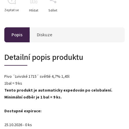
Zeptat se
Hlídat
Sdílet
Popis
Diskuze
Detailní popis produktu
Pivo ´Lvivské 1715´ světlé 4,7% 1,45l
1bal = 9 ks
Tento produkt je automaticky expedován po celobalení.
Minimální odběr je 1 bal = 9 ks.
Dostupné expirace:
25.10.2026 - 0 ks