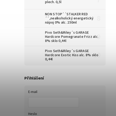
plech. 0,5l
NON STOP´´STALKER RED
´´,nealkoholický energetický
nápoj 0% alc. 250ml
Pivo Seth&Riley´s GARAGE
Hardcore Pomegranate Frizz alc.
8% sklo 0,44l
Pivo Seth&Riley´s GARAGE
Hardcore Exotic Kiss alc. 8% sklo
0,44l
Přihlášení
E-mail
Heslo