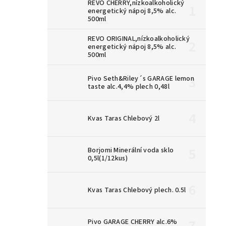
REVO CHERRY,nízkoalkoholický
energetický nápoj 8,5% alc.
500ml
REVO ORIGINAL,nízkoalkoholický
energetický nápoj 8,5% alc.
500ml
Pivo Seth&Riley´s GARAGE lemon
taste alc.4,4% plech 0,48l
Kvas Taras Chlebový 2l
Borjomi Minerální voda sklo
0,5l(1/12kus)
Kvas Taras Chlebový plech. 0.5l
Pivo GARAGE CHERRY alc.6%