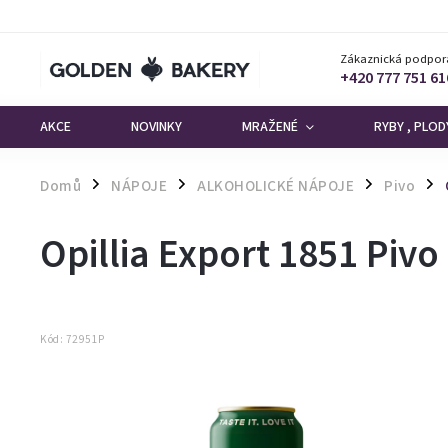
Zákaznická podpor
+420 777 751 61
AKCE
NOVINKY
MRAŽENÉ
RYBY , PLO
Domů
NÁPOJE
ALKOHOLICKÉ NÁPOJE
Pivo
/
/
/
/
Opillia Export 1851 Pivo 
Kód:
72951P