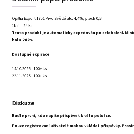
Opillia Export 1851 Pivo Světlé alc. 4,4%, plech 0,5l
1bal = 24 ks
Tento produkt je automaticky expedován po celobalení. Minim
bal = 24 ks.
Dostupné expirace:
14.10.2026 - 100+ ks
22.11.2026 - 100+ ks
Diskuze
Buďte první, kdo napíše příspěvek k této položce.
Pouze registrovaní uživatelé mohou vkládat příspěvky. Pros