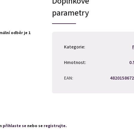
Doplňkové
parametry
ální odběr je 1
Kategorie
:
Hmotnost
:
0.
EAN
:
4820158672
ím
přihlaste se
nebo se
registrujte
.