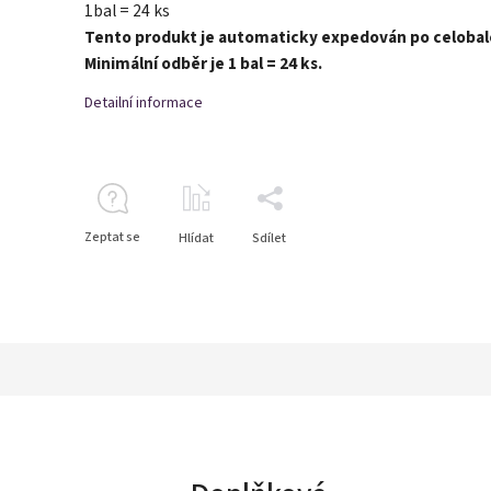
1bal = 24 ks
Tento produkt je automaticky expedován po celobal
Minimální odběr je 1 bal = 24 ks.
Detailní informace
Zeptat se
Hlídat
Sdílet