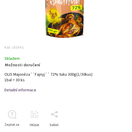
Kód:
18594G
Skladem
Možnosti doručení
OLIS Majonéza´´Fajnyj´´ 72% tuku 300g(1/30kus)
1bal = 30 ks
Detailní informace
Zeptat se
Hlídat
Sdílet