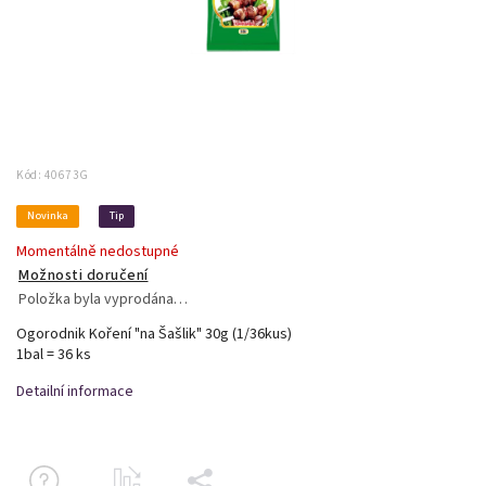
Kód:
40673G
Novinka
Tip
Momentálně nedostupné
Možnosti doručení
Položka byla vyprodána…
Ogorodnik Koření "na Šašlik" 30g (1/36kus)
1bal = 36 ks
Detailní informace