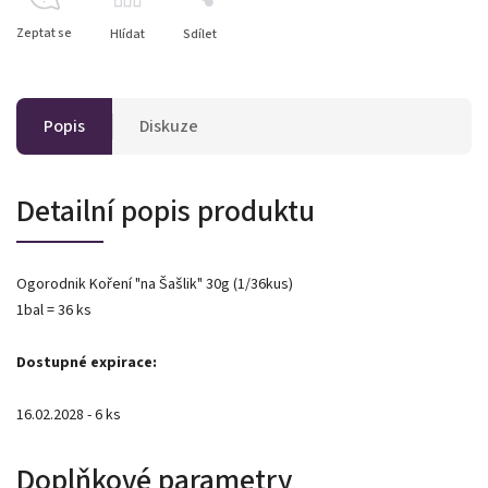
Zeptat se
Hlídat
Sdílet
Popis
Diskuze
Detailní popis produktu
Ogorodnik Koření "na Šašlik" 30g (1/36kus)
1bal = 36 ks
Dostupné expirace:
16.02.2028 - 6 ks
Doplňkové parametry