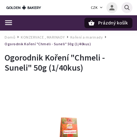
CZK
Prázdný košík
Hledat
Domů
KONZERVACE , MARINADY
Koření a marinady
/
/
/
Ogorodnik Koření "Chmeli - Suneli" 50g (1/40kus)
Ogorodnik Koření "Chmeli -
Suneli" 50g (1/40kus)