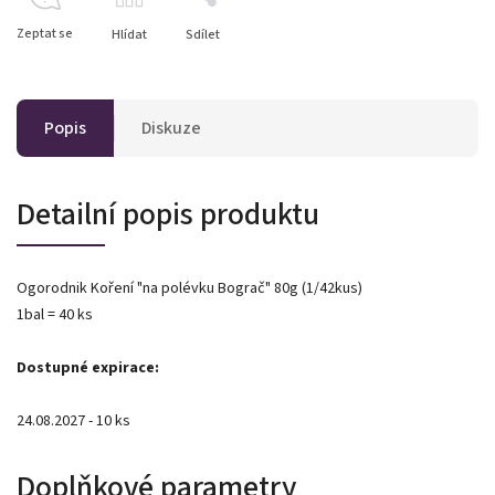
Zeptat se
Hlídat
Sdílet
Popis
Diskuze
Detailní popis produktu
Ogorodnik Koření "na polévku Bograč" 80g (1/42kus)
1bal = 40 ks
Dostupné expirace:
24.08.2027 - 10 ks
Doplňkové parametry