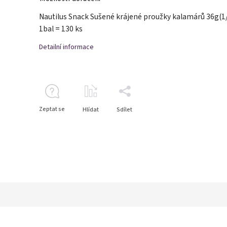
Nautilus Snack Sušené krájené proužky kalamárů 36g(1
1bal = 130 ks
Detailní informace
Zeptat se
Hlídat
Sdílet