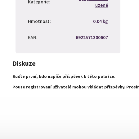
Kategorie
:
uzené
Hmotnost
:
0.04 kg
EAN
:
6922571300607
Diskuze
Buďte první, kdo napíše příspěvek k této položce.
Pouze registrovaní uživatelé mohou vkládat příspěvky. Pros