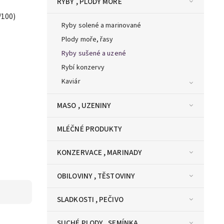
RYBY , PLODY MOŘE
/100)
Ryby solené a marinované
Plody moře, řasy
Ryby sušené a uzené
Rybí konzervy
Kaviár
MASO , UZENINY
MLÉČNÉ PRODUKTY
KONZERVACE , MARINADY
OBILOVINY , TĚSTOVINY
SLADKOSTI , PEČIVO
SUCHÉ PLODY , SEMÍNKA