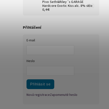
Pivo Seth&Riley´s GARAGE
Hardcore Exotic Kiss alc. 8% sklo
0,44l
Přihlášení
E-mail
Heslo
Přihlásit se
Nová registrace
Zapomenuté heslo