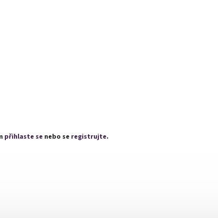
ím
přihlaste se
nebo se
registrujte
.