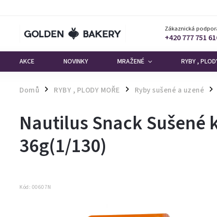
Zákaznická podpor
+420 777 751 61
AKCE
NOVINKY
MRAŽENÉ
RYBY , PLO
Domů
RYBY , PLODY MOŘE
Ryby sušené a uzené
/
/
/
Nautilus Snack Sušené 
36g(1/130)
Kód:
00607N