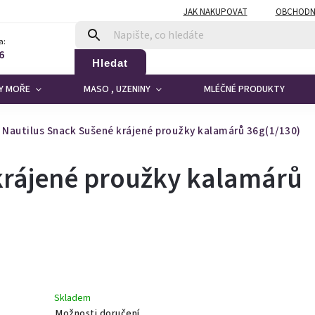
JAK NAKUPOVAT
OBCHODN
a:
6
Hledat
DY MOŘE
MASO , UZENINY
MLÉČNÉ PRODUKTY
Nautilus Snack Sušené krájené proužky kalamárů 36g(1/130)
krájené proužky kalamárů
Skladem
Možnosti doručení