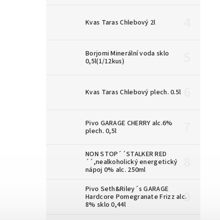
Kvas Taras Chlebový 2l
Borjomi Minerální voda sklo
0,5l(1/12kus)
Kvas Taras Chlebový plech. 0.5l
Pivo GARAGE CHERRY alc.6%
plech. 0,5l
NON STOP´´STALKER RED
´´,nealkoholický energetický
nápoj 0% alc. 250ml
Pivo Seth&Riley´s GARAGE
Hardcore Pomegranate Frizz alc.
8% sklo 0,44l