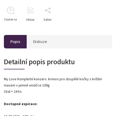
Zeptat se
Hlídat
Sdílet
Popis
Diskuze
Detailní popis produktu
My Love Kompletní konzerv. krmivo pro dospělé kočky s krůtím
masem v jemné omáčce 100g
1bal = 24 ks
Dostupné expirace: