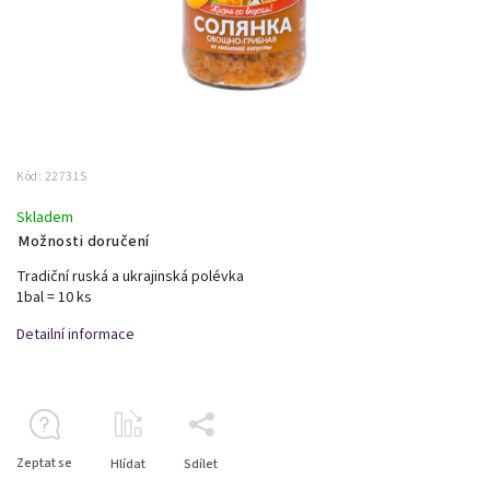
Kód:
22731S
Skladem
Možnosti doručení
Tradiční ruská a ukrajinská polévka
1bal = 10 ks
Detailní informace
Zeptat se
Hlídat
Sdílet