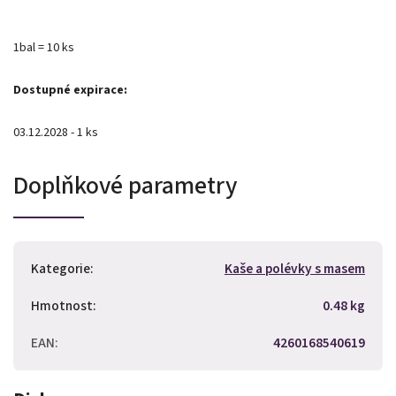
1bal = 10 ks
Dostupné expirace:
03.12.2028 - 1 ks
Doplňkové parametry
Kategorie
:
Kaše a polévky s masem
Hmotnost
:
0.48 kg
EAN
:
4260168540619