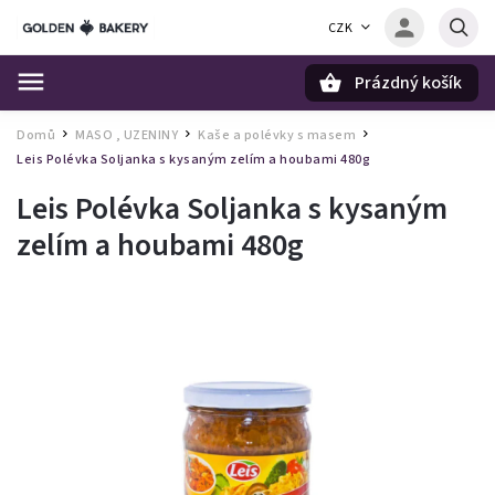
CZK
Prázdný košík
Hledat
Domů
MASO , UZENINY
Kaše a polévky s masem
/
/
/
Leis Polévka Soljanka s kysaným zelím a houbami 480g
Leis Polévka Soljanka s kysaným
zelím a houbami 480g