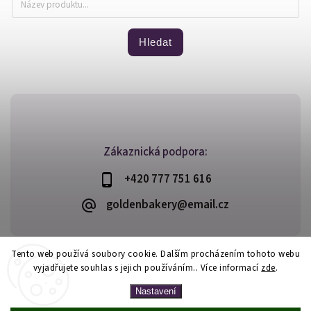
Hledat
Zákaznická podpora:
+420 777 751 616
goldenbakery@email.cz
Tento web používá soubory cookie. Dalším procházením tohoto webu
vyjadřujete souhlas s jejich používáním.. Více informací
zde
.
Copyright 2026
Golden Bakery
. Všechna práva vyhrazena.
Vytvořil
Shoptet
| Design
Shoptak.cz
Nastavení