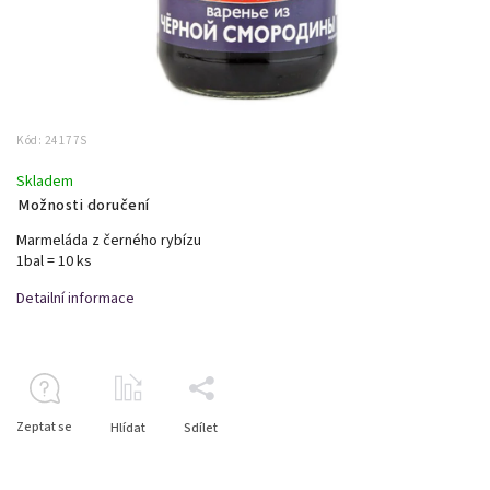
Kód:
24177S
Skladem
Možnosti doručení
Marmeláda z černého rybízu
1bal = 10 ks
Detailní informace
Zeptat se
Hlídat
Sdílet