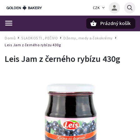
CZK
Prázdný košík
Hledat
Domů
SLADKOSTI , PEČIVO
Džemy, medy a čokokrémy
/
/
/
Leis Jam z černého rybízu 430g
Leis Jam z černého rybízu 430g