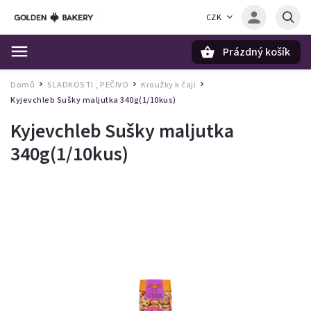
CZK
Prázdný košík
Hledat
Domů
SLADKOSTI , PEČIVO
Kroužky k čaji
/
/
/
Kyjevchleb Sušky maljutka 340g(1/10kus)
Kyjevchleb Sušky maljutka
340g(1/10kus)