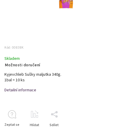
Kód:
00838K
Skladem
Možnosti doručení
Kyjevchleb Sušky maljutka 340g.
1bal = 10 ks
Detailní informace
Zeptat se
Hlídat
Sdílet