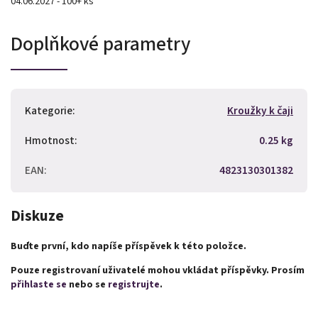
04.06.2027 - 100+ ks
Doplňkové parametry
Kategorie
:
Kroužky k čaji
Hmotnost
:
0.25 kg
EAN
:
4823130301382
Diskuze
Buďte první, kdo napíše příspěvek k této položce.
Pouze registrovaní uživatelé mohou vkládat příspěvky. Prosím
přihlaste se
nebo se
registrujte
.