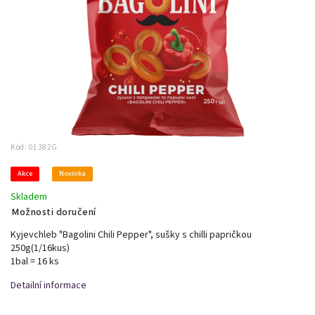
Kód:
01382G
Akce
Novinka
Skladem
Možnosti doručení
Kyjevchleb "Bagolini Chili Pepper", sušky s chilli papričkou
250g(1/16kus)
1bal = 16 ks
Detailní informace