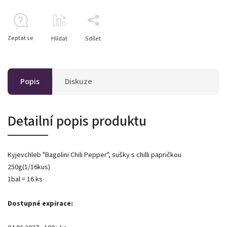
Zeptat se
Hlídat
Sdílet
Popis
Diskuze
Detailní popis produktu
Kyjevchleb "Bagolini Chili Pepper", sušky s chilli papričkou
250g(1/16kus)
1bal = 16 ks
Dostupné expirace: