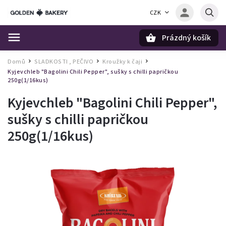
CZK
Prázdný košík
Hledat
Domů
SLADKOSTI , PEČIVO
Kroužky k čaji
/
/
/
Kyjevchleb "Bagolini Chili Pepper", sušky s chilli papričkou
250g(1/16kus)
Kyjevchleb "Bagolini Chili Pepper",
sušky s chilli papričkou
250g(1/16kus)