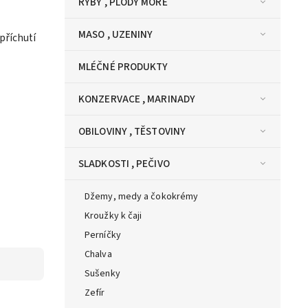
RYBY , PLODY MOŘE
MASO , UZENINY
příchutí
MLÉČNÉ PRODUKTY
KONZERVACE , MARINADY
OBILOVINY , TĚSTOVINY
SLADKOSTI , PEČIVO
Džemy, medy a čokokrémy
Kroužky k čaji
Perníčky
Chalva
Sušenky
Zefír