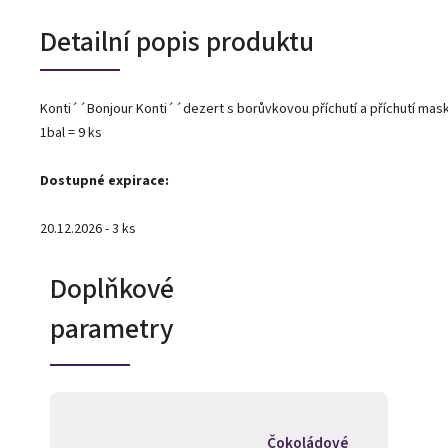
Detailní popis produktu
Konti´´Bonjour Konti´´dezert s borůvkovou příchutí a příchutí ma
1bal = 9 ks
Dostupné expirace:
20.12.2026 - 3 ks
Doplňkové
parametry
Čokoládové