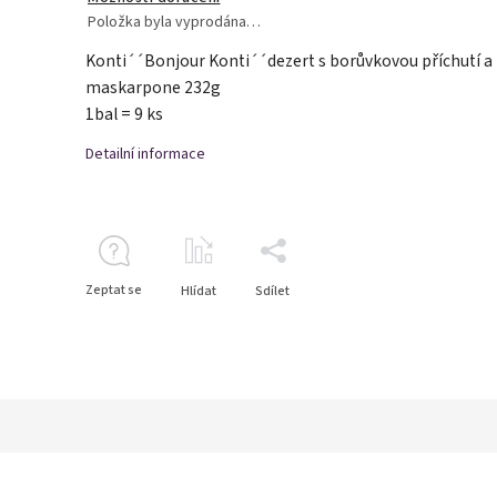
Položka byla vyprodána…
Konti´´Bonjour Konti´´dezert s borůvkovou příchutí a 
maskarpone 232g
1bal = 9 ks
Detailní informace
Zeptat se
Hlídat
Sdílet