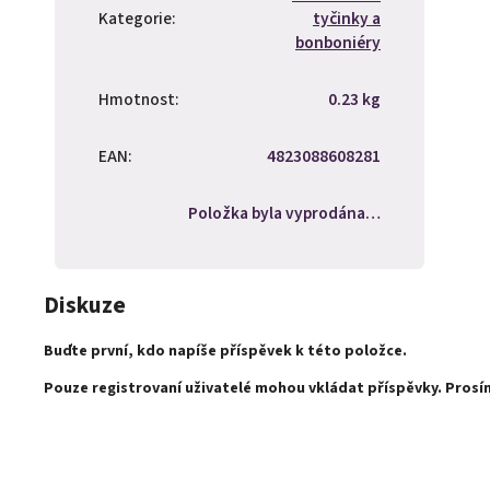
Kategorie
:
tyčinky a
bonboniéry
Hmotnost
:
0.23 kg
EAN
:
4823088608281
Položka byla vyprodána…
Diskuze
Buďte první, kdo napíše příspěvek k této položce.
Pouze registrovaní uživatelé mohou vkládat příspěvky. Pros