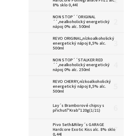
Hardcore Pomegranate Frizz alc.
8% sklo 0,44l
NON STOP´´ORIGINAL
´´,nealkoholický energetický
nápoj 0% alc. 500ml
REVO ORIGINAL,nízkoalkoholický
energetický nápoj 8,5% alc.
500ml
NON STOP´´STALKER RED
´´,nealkoholický energetický
nápoj 0% alc. 250ml
REVO CHERRY,nízkoalkoholický
energetický nápoj 8,5% alc.
500ml
Lay´s Bramborové chipsy s
přichutí"Krab"120g(1/21)
Pivo Seth&Riley´s GARAGE
Hardcore Exotic Kiss alc. 8% sklo
0,44l