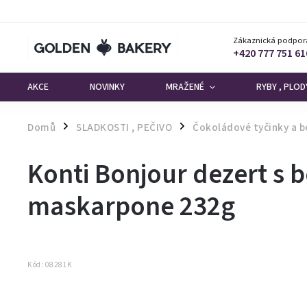
Zákaznická podpor
+420 777 751 61
AKCE
NOVINKY
MRAŽENÉ
RYBY , PLO
Domů
SLADKOSTI , PEČIVO
Čokoládové tyčinky a b
/
/
Konti Bonjour dezert s 
maskarpone 232g
Kód:
08281K