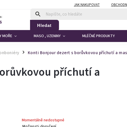
JAK NAKUPOVAT
OBCHODN
a:
6
Hledat
DY MOŘE
MASO , UZENINY
MLÉČNÉ PRODUKTY
onboniéry
Konti Bonjour dezert s borůvkovou příchutí a ma
/
borůvkovou příchutí a
Momentálně nedostupné
Možnosti doručení