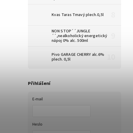
Kvas Taras Tmavý plech.0,5l
NON STOP´´JUNGLE
´´,nealkoholický energetický
nápoj 0% alc. 500ml
Pivo GARAGE CHERRY alc.6%
plech. 0,5l
Přihlášení
E-mail
Heslo