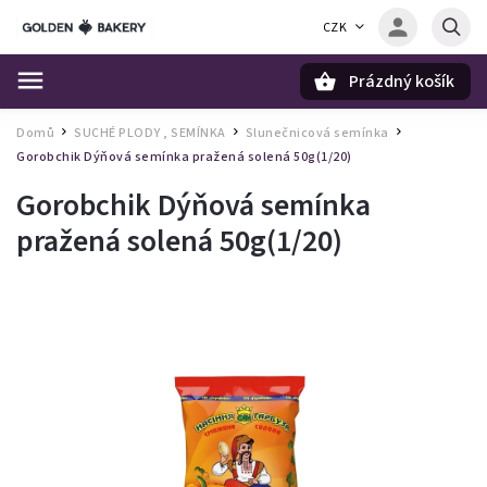
CZK
Prázdný košík
Hledat
Domů
SUCHÉ PLODY , SEMÍNKA
Slunečnicová semínka
/
/
/
Gorobchik Dýňová semínka pražená solená 50g(1/20)
Gorobchik Dýňová semínka
pražená solená 50g(1/20)