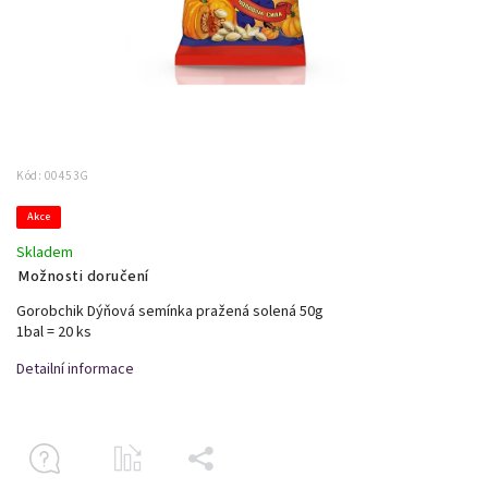
Kód:
00453G
Akce
Skladem
Možnosti doručení
Gorobchik Dýňová semínka pražená solená 50g
1bal = 20 ks
Detailní informace