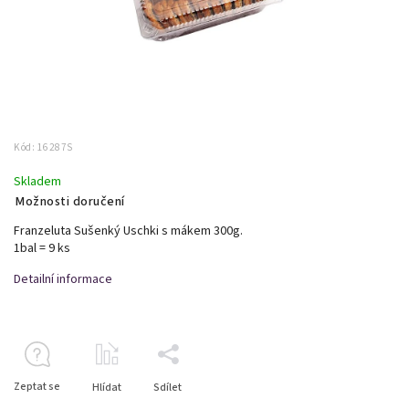
Kód:
16287S
Skladem
Možnosti doručení
Franzeluta Sušenký Uschki s mákem 300g.
1bal = 9 ks
Detailní informace
Zeptat se
Hlídat
Sdílet