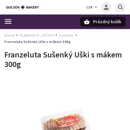
CZK
Prázdný košík
Hledat
Domů
SLADKOSTI , PEČIVO
Sušenky
/
/
/
Franzeluta Sušenký Uški s mákem 300g
Franzeluta Sušenký Uški s mákem
300g