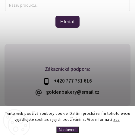
Hledat
Zákaznická podpora:
+420 777 751 616
goldenbakery@email.cz
Tento web používá soubory cookie. Dalším procházením tohoto webu
vyjadřujete souhlas s jejich používáním.. Více informací
zde
.
Copyright 2026
Golden Bakery
. Všechna práva vyhrazena.
Vytvořil
Shoptet
| Design
Shoptak.cz
Nastavení