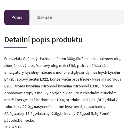
Popis
Diskuze
Detailní popis produktu
Franzeluta Sušenký Uschki s mákem 300g.Složení:cukr, palmový olej,
slunečnicový olej, řepkový olej, mák (8%), potravinářská sůl,
emulgátory kyseliny mléčné s mono- a diglyceridy mastných kyselin
E472b, sójový lecitin E322, konzervační prostředek kyselina sorbová
E200, aroma kyselina citrónová kyselina citrónová E330, . Mohou
obsahovat stopy z mouky a vajec. Skladujte v chladném a suchém
mistě.Energetická hodnota ve 100g produktu:1982,3kJ/471,2kkal.Z
toho: tuky-22,0g, nasycené mastné kyseliny-8,4g,sacharidy-
60,0g,cukry-18,5g,vlakniny- 2,6g,bilkoviny-7,5g,sůl-5,8g.Země
původů:Německo.
1bal = 9 ks