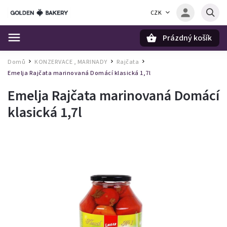
CZK
Prázdný košík
Hledat
Domů
KONZERVACE , MARINADY
Rajčata
/
/
/
Emelja Rajčata marinovaná Domácí klasická 1,7l
Emelja Rajčata marinovaná Domácí
klasická 1,7l