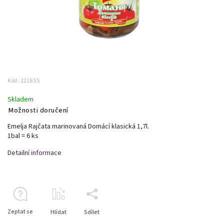
Kód:
22185S
Skladem
Možnosti doručení
Emelja Rajčata marinovaná Domácí klasická 1,7l.
1bal = 6 ks
Detailní informace
Zeptat se
Hlídat
Sdílet