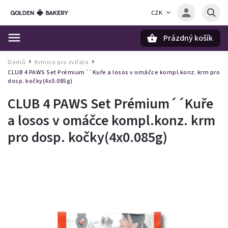
CZK
Prázdný košík
Hledat
Domů
Krmivo pro zvířata
/
/
CLUB 4 PAWS Set Prémium´´Kuře a losos v omáčce kompl.konz. krm pro
dosp. kočky(4x0.085g)
CLUB 4 PAWS Set Prémium´´Kuře
a losos v omáčce kompl.konz. krm
pro dosp. kočky(4x0.085g)