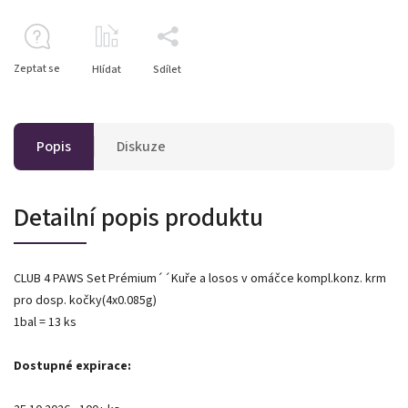
Zeptat se
Hlídat
Sdílet
Popis
Diskuze
Detailní popis produktu
CLUB 4 PAWS Set Prémium´´Kuře a losos v omáčce kompl.konz. krm
pro dosp. kočky(4x0.085g)
1bal = 13 ks
Dostupné expirace: