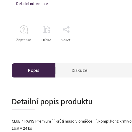
Detailní informace
Zeptat se
Hlídat
Sdílet
Popis
Diskuze
Detailní popis produktu
CLUB 4 PAWS Premium´´Krůtí maso v omáčce´´,kompl.konz.krmivo 
1bal = 24 ks