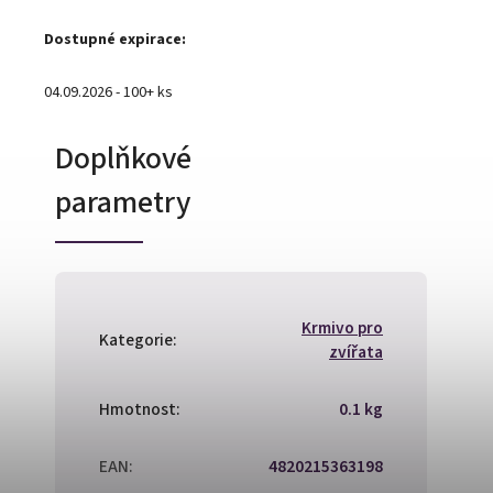
Dostupné expirace:
04.09.2026 - 100+ ks
Doplňkové
parametry
Krmivo pro
Kategorie
:
zvířata
Hmotnost
:
0.1 kg
EAN
:
4820215363198