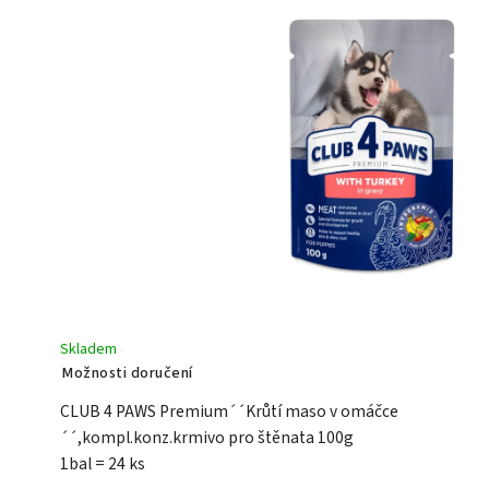
Skladem
Možnosti doručení
CLUB 4 PAWS Premium´´Krůtí maso v omáčce
´´,kompl.konz.krmivo pro štěnata 100g
1bal = 24 ks