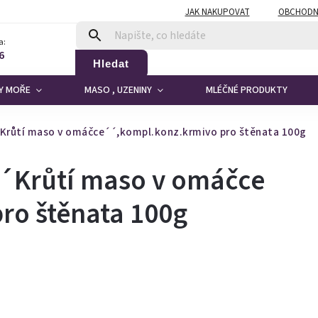
JAK NAKUPOVAT
OBCHODN
a:
6
Hledat
DY MOŘE
MASO , UZENINY
MLÉČNÉ PRODUKTY
růtí maso v omáčce´´,kompl.konz.krmivo pro štěnata 100g
´Krůtí maso v omáčce
ro štěnata 100g