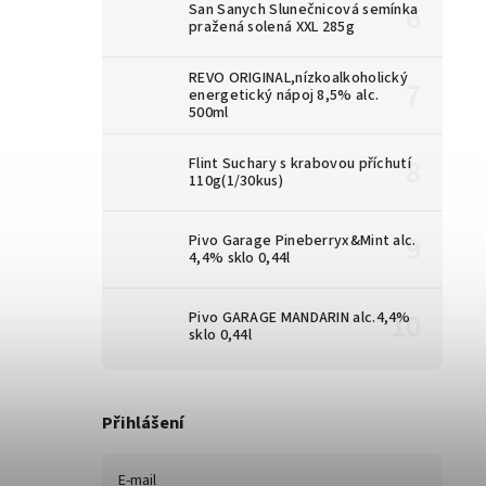
San Sanych Slunečnicová semínka
pražená solená XXL 285g
REVO ORIGINAL,nízkoalkoholický
energetický nápoj 8,5% alc.
500ml
Flint Suchary s krabovou příchutí
110g(1/30kus)
Pivo Garage Pineberryx&Mint alc.
4,4% sklo 0,44l
Pivo GARAGE MANDARIN alc.4,4%
sklo 0,44l
Přihlášení
E-mail