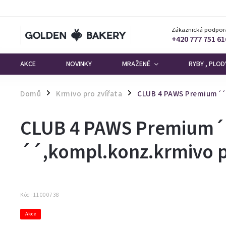
Zákaznická podpor
+420 777 751 61
AKCE
NOVINKY
MRAŽENÉ
RYBY , PLO
Domů
Krmivo pro zvířata
CLUB 4 PAWS Premium´´K
/
/
CLUB 4 PAWS Premium´
´´,kompl.konz.krmivo p
Kód:
11000738
Akce