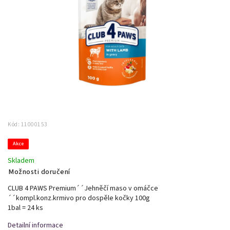
Kód:
11000153
Akce
Skladem
Možnosti doručení
CLUB 4 PAWS Premium´´Jehněčí maso v omáčce
´´kompl.konz.krmivo pro dospěle kočky 100g
1bal = 24 ks
Detailní informace