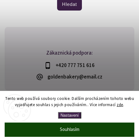
Hledat
Zákaznická podpora:
+420 777 751 616
goldenbakery@email.cz
Tento web používá soubory cookie. Dalším procházením tohoto webu
vyjadřujete souhlas s jejich používáním.. Více informací
zde
.
Copyright 2026
Golden Bakery
. Všechna práva vyhrazena.
Vytvořil
Shoptet
| Design
Shoptak.cz
Nastavení
Souhlasím