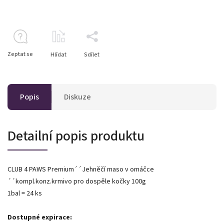
Zeptat se
Hlídat
Sdílet
Popis
Diskuze
Detailní popis produktu
CLUB 4 PAWS Premium´´Jehněčí maso v omáčce
´´kompl.konz.krmivo pro dospěle kočky 100g
1bal = 24 ks
Dostupné expirace: