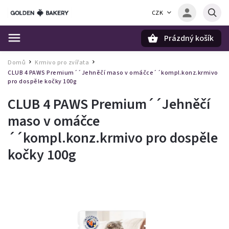
CZK
Prázdný košík
Hledat
Domů
Krmivo pro zvířata
/
/
CLUB 4 PAWS Premium´´Jehněčí maso v omáčce´´kompl.konz.krmivo
pro dospěle kočky 100g
CLUB 4 PAWS Premium´´Jehněčí
maso v omáčce
´´kompl.konz.krmivo pro dospěle
kočky 100g