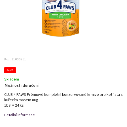
Kód:
11000731
Akce
Skladem
Možnosti doručení
CLUB 4 PAWS Prémiové kompletní konzervované krmivo pro kot´ata s
kuřecím masem 80g
1bal = 24 ks
Detailní informace