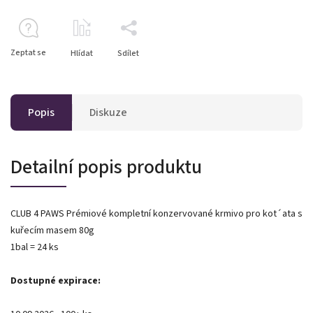
Zeptat se
Hlídat
Sdílet
Popis
Diskuze
Detailní popis produktu
CLUB 4 PAWS Prémiové kompletní konzervované krmivo pro kot´ata s
kuřecím masem 80g
1bal = 24 ks
Dostupné expirace: