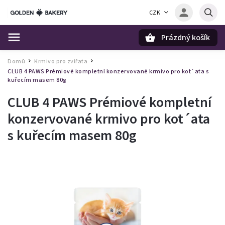
CZK
Prázdný košík
Hledat
Domů
Krmivo pro zvířata
/
/
CLUB 4 PAWS Prémiové kompletní konzervované krmivo pro kot´ata s
kuřecím masem 80g
CLUB 4 PAWS Prémiové kompletní
konzervované krmivo pro kot´ata
s kuřecím masem 80g