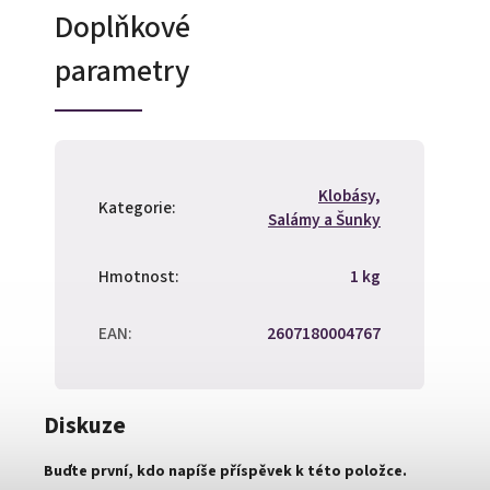
Doplňkové
parametry
Klobásy,
Kategorie
:
Salámy a Šunky
Hmotnost
:
1 kg
EAN
:
2607180004767
Diskuze
Buďte první, kdo napíše příspěvek k této položce.