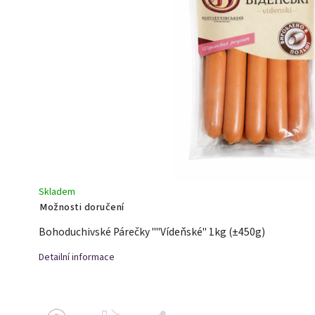
Skladem
Možnosti doručení
Bohoduchivské Párečky ""Vídeňské" 1kg (±450g)
Detailní informace