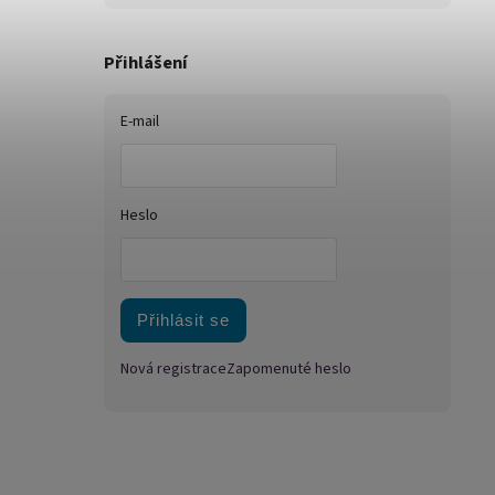
Přihlášení
E-mail
Heslo
Přihlásit se
Nová registrace
Zapomenuté heslo