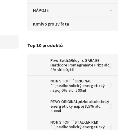
NÁPOJE
Krmivo pro zvířata
Top 10 produktů
Pivo Seth&Riley´s GARAGE
Hardcore Pomegranate Frizz alc.
8% sklo 0,44l
NON STOP´´ORIGINAL
´´,nealkoholický energetický
nápoj 0% alc. 500ml
REVO ORIGINAL,nízkoalkoholický
energetický nápoj 8,5% alc.
500ml
NON STOP´´STALKER RED
´´,nealkoholický energetický