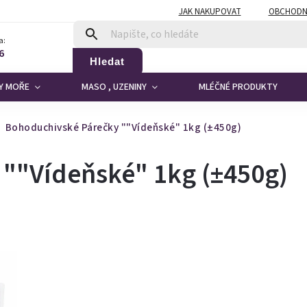
JAK NAKUPOVAT
OBCHODN
a:
6
Hledat
DY MOŘE
MASO , UZENINY
MLÉČNÉ PRODUKTY
Bohoduchivské Párečky ""Vídeňské" 1kg (±450g)
""Vídeňské" 1kg (±450g)