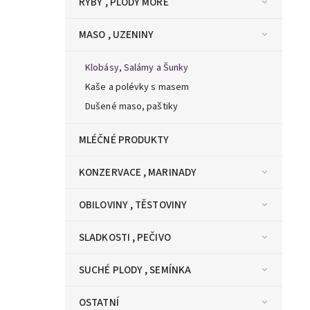
RYBY , PLODY MOŘE
MASO , UZENINY
Klobásy, Salámy a Šunky
Kaše a polévky s masem
Dušené maso, paštiky
MLÉČNÉ PRODUKTY
KONZERVACE , MARINADY
OBILOVINY , TĚSTOVINY
SLADKOSTI , PEČIVO
SUCHÉ PLODY , SEMÍNKA
OSTATNÍ