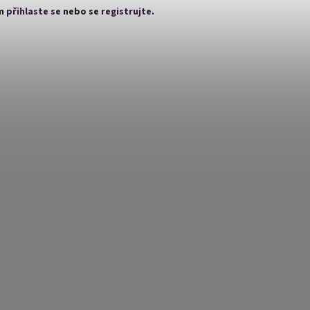
ím
přihlaste se
nebo se
registrujte
.