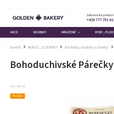
Zákaznická podpor
+420 777 751 61
AKCE
NOVINKY
MRAŽENÉ
RYBY , PLO
Domů
MASO , UZENINY
Klobásy, Salámy a Šunky
/
/
/
Bohoduchivské Párečky 
Kód:
S8718
Novinka