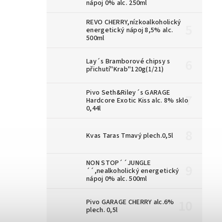
nápoj 0% alc. 250ml
REVO CHERRY,nízkoalkoholický
energetický nápoj 8,5% alc.
500ml
Lay´s Bramborové chipsy s
přichutí"Krab"120g(1/21)
Pivo Seth&Riley´s GARAGE
Hardcore Exotic Kiss alc. 8% sklo
0,44l
Kvas Taras Tmavý plech.0,5l
NON STOP´´JUNGLE
´´,nealkoholický energetický
nápoj 0% alc. 500ml
Pivo GARAGE CHERRY alc.6%
plech. 0,5l