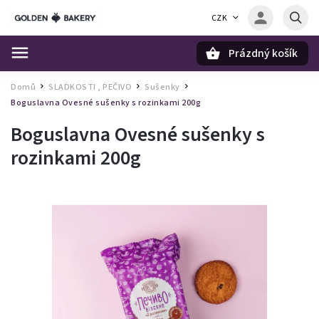
CZK
Prázdný košík
Hledat
Domů
SLADKOSTI , PEČIVO
Sušenky
/
/
/
Boguslavna Ovesné sušenky s rozinkami 200g
Boguslavna Ovesné sušenky s
rozinkami 200g