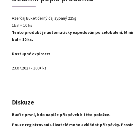
Azerčaj Buket černý čaj sypaný 225g
1bal = 10 ks
Tento produkt je automaticky expedován po celobalení. Minim
bal = 10 ks.
Dostupné expirace:
23.07.2027 - 100+ ks
Diskuze
Buďte první, kdo napíše příspěvek k této položce.
Pouze registrovaní uživatelé mohou vkládat příspěvky. Pros