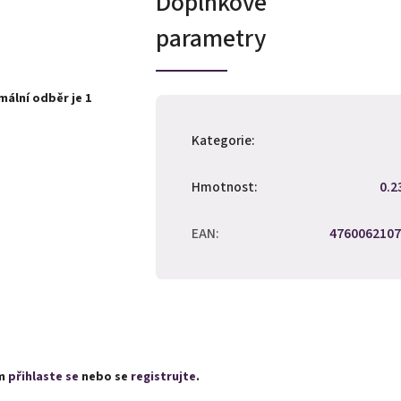
Doplňkové
parametry
ální odběr je 1
Kategorie
:
Hmotnost
:
0.2
EAN
:
4760062107
ím
přihlaste se
nebo se
registrujte
.