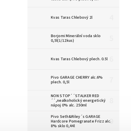
Kvas Taras Chlebový 2l
Borjomi Minerální voda sklo
0,5l(1/12kus)
Kvas Taras Chlebový plech. 0.5l
Pivo GARAGE CHERRY alc.6%
plech. 0,5l
NON STOP´´STALKER RED
´´,nealkoholický energetický
nápoj 0% alc. 250ml
Pivo Seth&Riley´s GARAGE
Hardcore Pomegranate Frizz alc.
8% sklo 0,44l