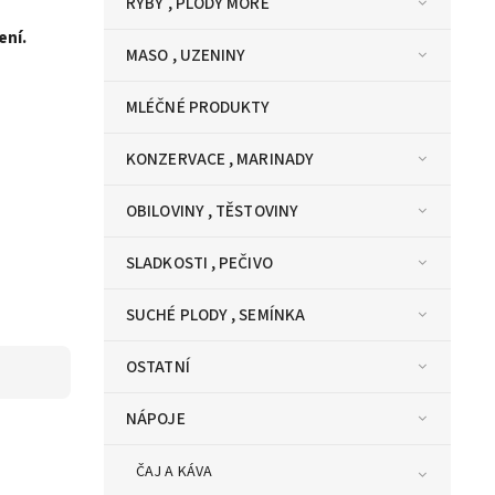
RYBY , PLODY MOŘE
ení.
MASO , UZENINY
MLÉČNÉ PRODUKTY
KONZERVACE , MARINADY
OBILOVINY , TĚSTOVINY
SLADKOSTI , PEČIVO
SUCHÉ PLODY , SEMÍNKA
OSTATNÍ
NÁPOJE
ČAJ A KÁVA