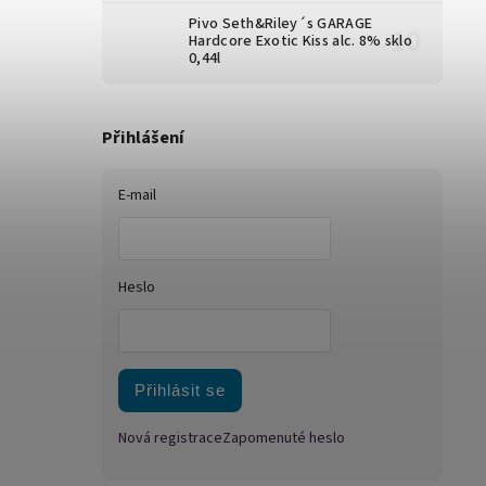
Pivo Seth&Riley´s GARAGE
Hardcore Exotic Kiss alc. 8% sklo
0,44l
Přihlášení
E-mail
Heslo
Přihlásit se
Nová registrace
Zapomenuté heslo