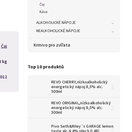
Čaj
Káva
ALKOHOLICKÉ NÁPOJE
NEALKOHOLICKÉ NÁPOJE
Krmivo pro zvířata
Čaj
3 kg
Top 10 produktů
012
REVO CHERRY,nízkoalkoholický
energetický nápoj 8,5% alc.
500ml
REVO ORIGINAL,nízkoalkoholický
energetický nápoj 8,5% alc.
500ml
Pivo Seth&Riley´s GARAGE lemon
taste alc.4,4% plech 0,48l