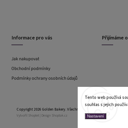
Informace pro vás
Přijímáme o
Jak nakupovat
Obchodní podmínky
Podmínky ochrany osobních údajů
Tento web používá sou
souhlas s jejich použív
Copyright 2026
Golden Bakery
. Všechna práva vyhrazena.
Vytvořil
Shoptet
| Design
Shoptak.cz
Nastavení