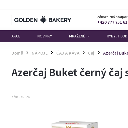
Zákaznická podpor
+420 777 751 61
AKCE
NOVINKY
MRAŽENÉ
RYBY , PLO
Domů
NÁPOJE
ČAJ A KÁVA
Čaj
Azerčaj Buke
/
/
/
/
Azerčaj Buket černý čaj
Kód:
07012A