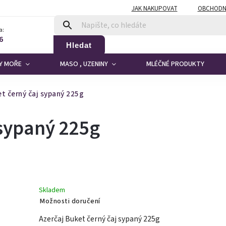
JAK NAKUPOVAT
OBCHODN
a:
6
Hledat
DY MOŘE
MASO , UZENINY
MLÉČNÉ PRODUKTY
t černý čaj sypaný 225g
 sypaný 225g
Skladem
Možnosti doručení
Azerčaj Buket černý čaj sypaný 225g