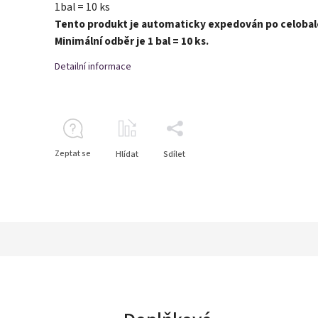
1bal = 10 ks
Tento produkt je automaticky expedován po celobal
Minimální odběr je 1 bal = 10 ks.
Detailní informace
Zeptat se
Hlídat
Sdílet