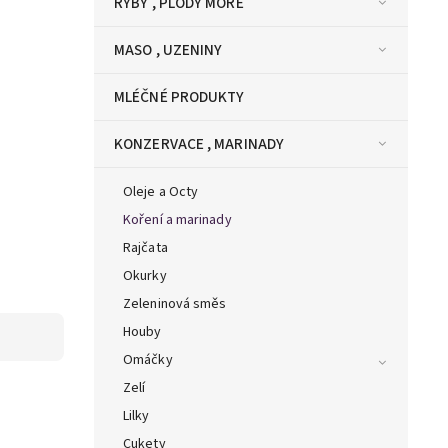
RYBY , PLODY MOŘE
MASO , UZENINY
MLÉČNÉ PRODUKTY
KONZERVACE , MARINADY
Oleje a Octy
Koření a marinady
Rajčata
Okurky
Zeleninová směs
Houby
Omáčky
Zelí
Lilky
Cukety