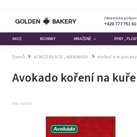
Zákaznická podpor
+420 777 751 61
AKCE
NOVINKY
MRAŽENÉ
RYBY , PLO
Domů
KONZERVACE , MARINADY
Koření a marinady
/
/
Avokado koření na kuře
Kód:
34319S