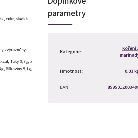
Doplňkové
parametry
ek, cukr, sladká
Koření 
ny zvýrazněny.
Kategorie
:
marinad
cal, Tuky 3,8g, z
g, Bílkoviny 5,1g,
Hmotnost
:
0.03 k
EAN
:
859501200349