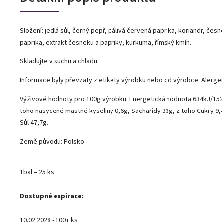
Složení: jedlá sůl, černý pepř, pálivá červená paprika, koriandr, česn
paprika, extrakt česneku a papriky, kurkuma, římský kmín.
Skladujte v suchu a chladu.
Informace byly převzaty z etikety výrobku nebo od výrobce. Alerge
Výživové hodnoty pro 100g výrobku. Energetická hodnota 634kJ/152k
toho nasycené mastné kyseliny 0,6g, Sacharidy 33g, z toho Cukry 9,4
Sůl 47,7g.
Země původu: Polsko
1bal = 25 ks
Dostupné expirace:
10.02.2028 - 100+ ks