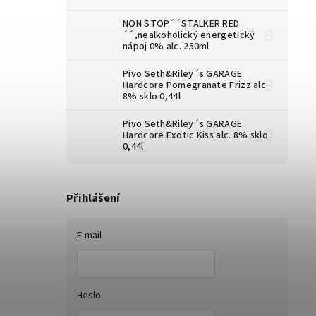
NON STOP´´STALKER RED
´´,nealkoholický energetický
nápoj 0% alc. 250ml
Pivo Seth&Riley´s GARAGE
Hardcore Pomegranate Frizz alc.
8% sklo 0,44l
Pivo Seth&Riley´s GARAGE
Hardcore Exotic Kiss alc. 8% sklo
0,44l
Přihlášení
E-mail
Heslo