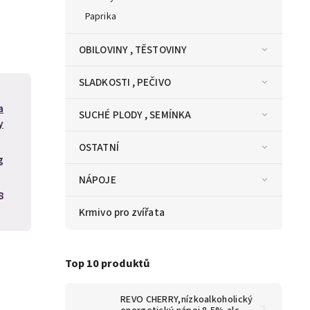
Paprika
OBILOVINY , TĚSTOVINY
SLADKOSTI , PEČIVO
a
SUCHÉ PLODY , SEMÍNKA
y
OSTATNÍ
g
NÁPOJE
8
Krmivo pro zvířata
Top 10 produktů
REVO CHERRY,nízkoalkoholický