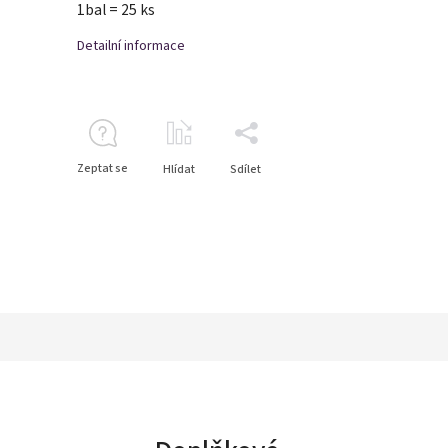
1bal = 25 ks
Detailní informace
Zeptat se
Hlídat
Sdílet