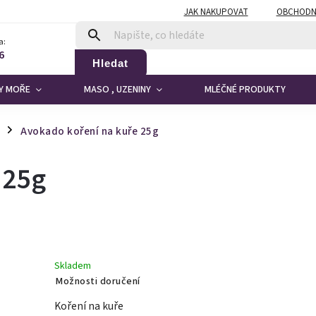
JAK NAKUPOVAT
OBCHODN
a:
6
Hledat
DY MOŘE
MASO , UZENINY
MLÉČNÉ PRODUKTY
Avokado koření na kuře 25g
/
 25g
Skladem
Možnosti doručení
Koření na kuře