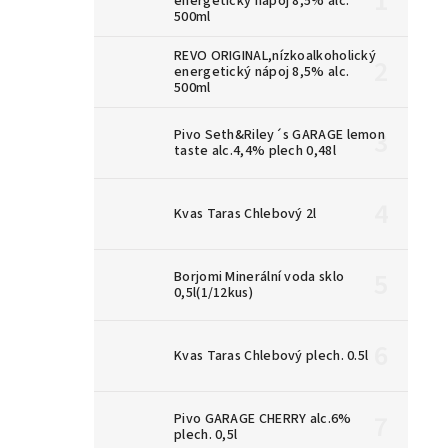
energetický nápoj 8,5% alc.
500ml
REVO ORIGINAL,nízkoalkoholický
energetický nápoj 8,5% alc.
500ml
Pivo Seth&Riley´s GARAGE lemon
taste alc.4,4% plech 0,48l
Kvas Taras Chlebový 2l
Borjomi Minerální voda sklo
0,5l(1/12kus)
Kvas Taras Chlebový plech. 0.5l
Pivo GARAGE CHERRY alc.6%
plech. 0,5l