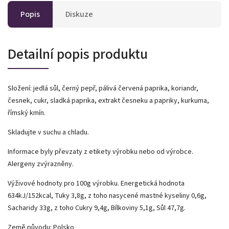
Popis
Diskuze
Detailní popis produktu
Složení: jedlá sůl, černý pepř, pálivá červená paprika, koriandr,
česnek, cukr, sladká paprika, extrakt česneku a papriky, kurkuma,
římský kmín.
Skladujte v suchu a chladu.
Informace byly převzaty z etikety výrobku nebo od výrobce.
Alergeny zvýrazněny.
Výživové hodnoty pro 100g výrobku. Energetická hodnota
634kJ/152kcal, Tuky 3,8g, z toho nasycené mastné kyseliny 0,6g,
Sacharidy 33g, z toho Cukry 9,4g, Bílkoviny 5,1g, Sůl 47,7g.
Země původu: Polsko