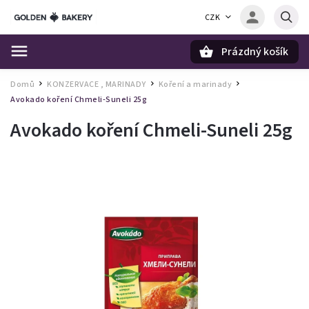
CZK
Prázdný košík
Hledat
Domů
KONZERVACE , MARINADY
Koření a marinady
/
/
/
Avokado koření Chmeli-Suneli 25g
Avokado koření Chmeli-Suneli 25g