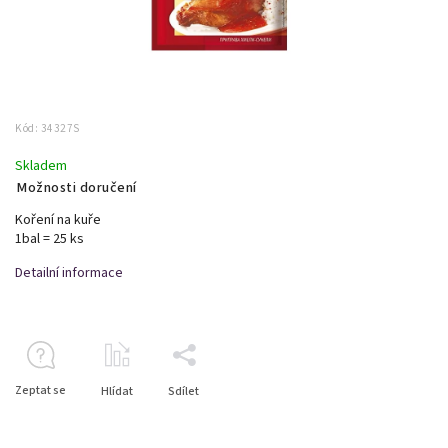
Kód:
34327S
Skladem
Možnosti doručení
Koření na kuře
1bal = 25 ks
Detailní informace
Zeptat se
Hlídat
Sdílet