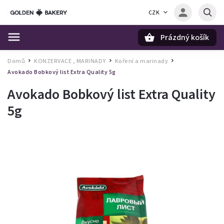
CZK
Prázdný košík
Hledat
Domů
KONZERVACE , MARINADY
Koření a marinady
/
/
/
Avokado Bobkový list Extra Quality 5g
Avokado Bobkový list Extra Quality
5g