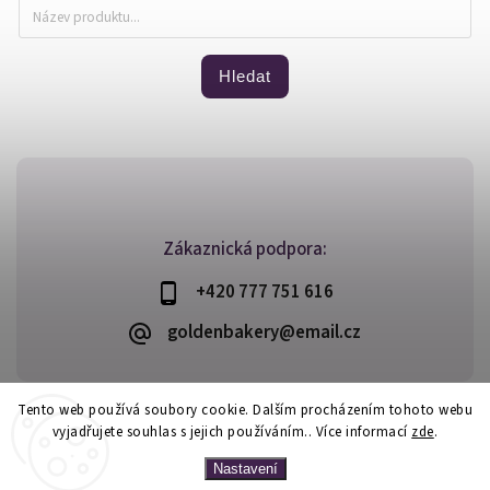
Hledat
Zákaznická podpora:
+420 777 751 616
goldenbakery@email.cz
Tento web používá soubory cookie. Dalším procházením tohoto webu
vyjadřujete souhlas s jejich používáním.. Více informací
zde
.
Copyright 2026
Golden Bakery
. Všechna práva vyhrazena.
Vytvořil
Shoptet
| Design
Shoptak.cz
Nastavení